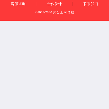
高温环境监测及AI数字孪生系统
矿厂皮带AI智能检测系统方案
矿场卡车AI智能跟踪管理方案
球团矿生球强度AI检测方案