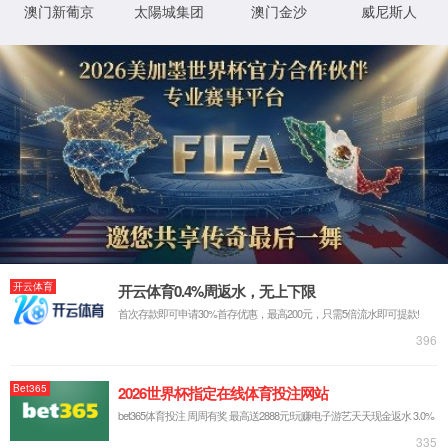
仪表AI识别读数
矿业AI智能运维
高温监测与AI数字孪
道路病害AI识别
生2.0