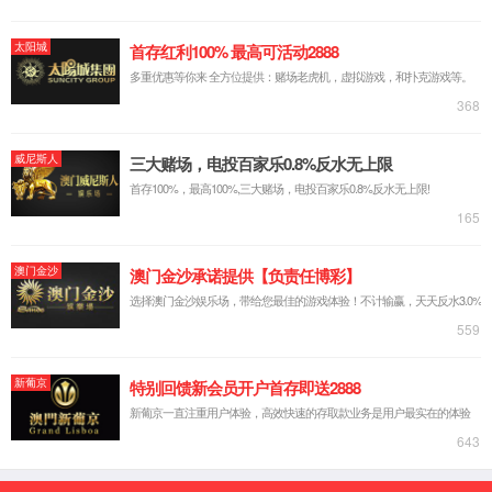
物联网管理平台
数字孪生管理平台
企业GIS业务应用平
大数据可视化平台
台
解决方案