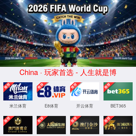
英国·威廉(集团)有限公司官
网
产品信息