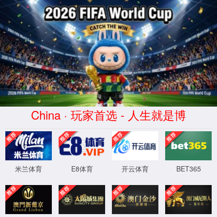
英国·威廉(集团)有限公司官
网
产品信息